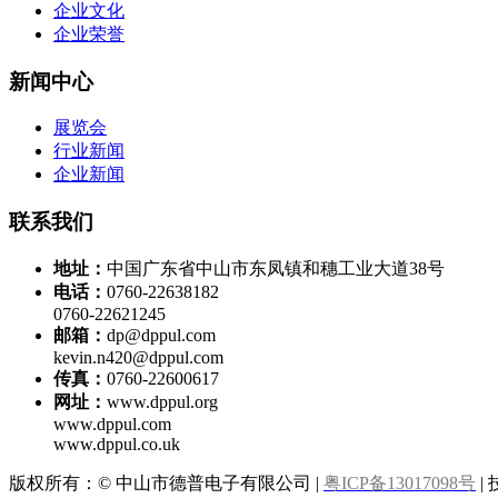
企业文化
企业荣誉
新闻中心
展览会
行业新闻
企业新闻
联系我们
地址：
中国广东省中山市东凤镇和穗工业大道38号
电话：
0760-22638182
0760-22621245
邮箱：
dp@dppul.com
kevin.n420@dppul.com
传真：
0760-22600617
网址：
www.dppul.org
www.dppul.com
www.dppul.co.uk
版权所有：© 中山市德普电子有限公司 |
粤ICP备13017098号
|