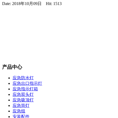
Date: 2018年10月09日 Hit: 1513
产品中心
应急防水灯
应急出口指示灯
应急指示灯箱
应急双头灯
应急吸顶灯
应急筒灯
应急组
安装配件