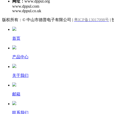
网址：
www.dppul.org
www.dppul.com
www.dppul.co.uk
版权所有：© 中山市德普电子有限公司 |
粤ICP备13017098号
|
首页
产品中心
关于我们
邮箱
联系我们