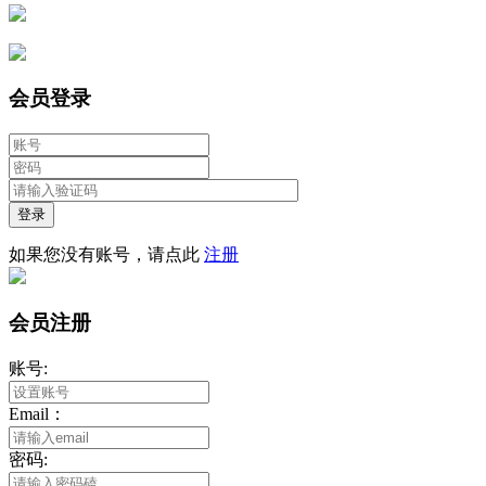
会员登录
登录
如果您没有账号，请点此
注册
会员注册
账号:
Email：
密码: